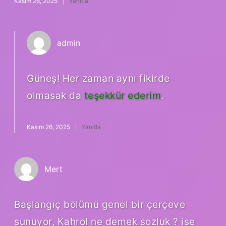
Kasım 26, 2025
Yanıtla
admin
Güneş! Her zaman aynı fikirde
olmasak da
teşekkür ederim
.
Kasım 26, 2025
Yanıtla
Mert
Başlangıç bölümü genel bir çerçeve
sunuyor, Kahrol ne demek sozluk ? ise