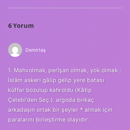
6 Yorum
Demirtaş
1. Mahvolmak, perîşan olmak, yok olmak :
İslâm askeri gālip gelip yere batası
küffar bozulup kahroldu (Kâtip
Çelebi’den Seç.). argoda birkaç
arkadaşın ortak bir şeyler * almak için
paralarını birleştirme olayıdır .