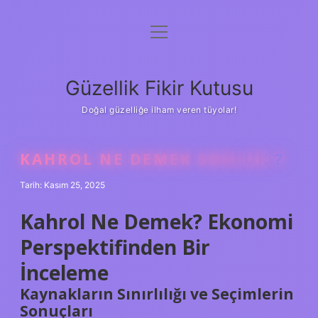
menüyü
Anasayfa
aç
Gizlilik Politikası
Güzellik Fikir Kutusu
Yasal Uyarı
Doğal güzelliğe ilham veren tüyolar!
Hakkımızda
KAHROL NE DEMEK SOZLUK ?
Tarih: Kasım 25, 2025
Kahrol Ne Demek? Ekonomi
Perspektifinden Bir
İnceleme
Kaynakların Sınırlılığı ve Seçimlerin
Sonuçları