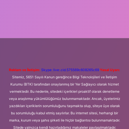
 giriş
Betexper giriş adresi
betexper.xyz
m elexbet
Reklam ve İletişim:
Skype: live:.cid.575569c608265c69
Yasal Uyarı:
Sitemiz, 5651 Sayılı Kanun gereğince Bilgi Teknolojileri ve İletişim
Kurumu (BTK) tarafından onaylanmış bir Yer Sağlayıcı olarak hizmet
vermektedir. Bu nedenle, sitedeki içerikleri proaktif olarak denetleme
veya araştırma yükümlülüğümüz bulunmamaktadır. Ancak, üyelerimiz
yazdıkları içeriklerin sorumluluğunu taşımakta olup, siteye üye olarak
bu sorumluluğu kabul etmiş sayılırlar. Bu internet sitesi, herhangi bir
marka, kurum veya şahıs şirketi ile hiçbir bağlantısı bulunmamaktadır.
Sitede yalnızca kendi hazırladığımız makaleler paylaşılmaktadır.