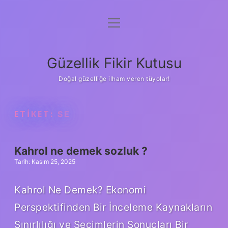
menüyü
Anasayfa
aç
Gizlilik Politikası
Güzellik Fikir Kutusu
Yasal Uyarı
Doğal güzelliğe ilham veren tüyolar!
Hakkımızda
ETIKET:
SE
Kahrol ne demek sozluk ?
Tarih: Kasım 25, 2025
Kahrol Ne Demek? Ekonomi
Perspektifinden Bir İnceleme Kaynakların
Sınırlılığı ve Seçimlerin Sonuçları Bir