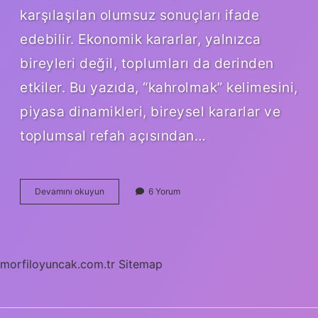
karşılaşılan olumsuz sonuçları ifade
edebilir. Ekonomik kararlar, yalnızca
bireyleri değil, toplumları da derinden
etkiler. Bu yazıda, “kahrolmak” kelimesini,
piyasa dinamikleri, bireysel kararlar ve
toplumsal refah açısından…
Kahrol
Devamını okuyun
6 Yorum
ne
demek
sozluk
?
morfiloyuncak.com.tr
Sitemap