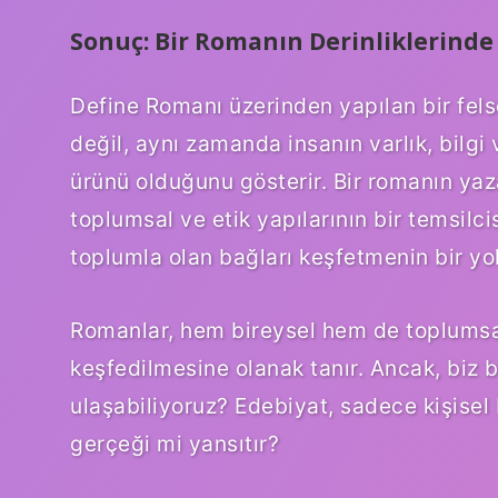
Sonuç: Bir Romanın Derinliklerind
Define Romanı üzerinden yapılan bir fels
değil, aynı zamanda insanın varlık, bilgi 
ürünü olduğunu gösterir. Bir romanın yaza
toplumsal ve etik yapılarının bir temsilci
toplumla olan bağları keşfetmenin bir yo
Romanlar, hem bireysel hem de toplumsal 
keşfedilmesine olanak tanır. Ancak, biz 
ulaşabiliyoruz? Edebiyat, sadece kişisel
gerçeği mi yansıtır?