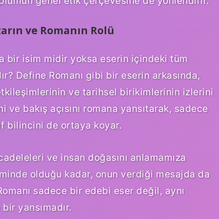
plumun genel etik çerçevesine de yönlendirir.
azarın ve Romanın Rolü
a bir isim midir yoksa eserin içindeki tüm
ır? Define Romanı gibi bir eserin arkasında,
ileşimlerinin ve tarihsel birikimlerinin izlerini
i ve bakış açısını romana yansıtarak, sadece
if bilincini de ortaya koyar.
ücadeleleri ve insan doğasını anlamamıza
içiminde olduğu kadar, onun verdiği mesajda da
e Romanı sadece bir edebi eser değil, aynı
 bir yansımadır.