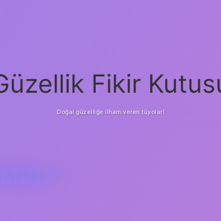
Güzellik Fikir Kutus
Doğal güzelliğe ilham veren tüyolar!
IMIN ?
betci
vdcas