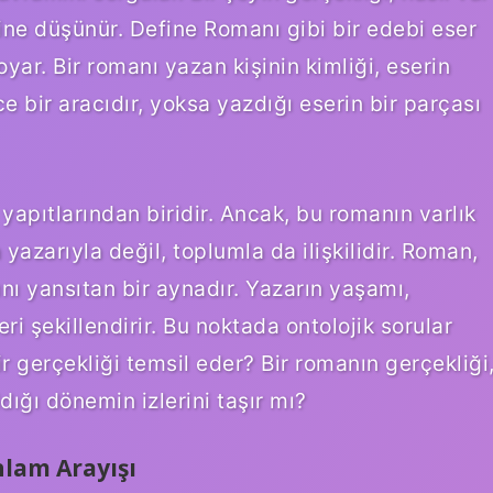
ine düşünür. Define Romanı gibi bir edebi eser
yar. Bir romanı yazan kişinin kimliği, eserin
ce bir aracıdır, yoksa yazdığı eserin bir parçası
yapıtlarından biridir. Ancak, bu romanın varlık
azarıyla değil, toplumla da ilişkilidir. Roman,
nı yansıtan bir aynadır. Yazarın yaşamı,
i şekillendirir. Bu noktada ontolojik sorular
 gerçekliği temsil eder? Bir romanın gerçekliği
ığı dönemin izlerini taşır mı?
nlam Arayışı