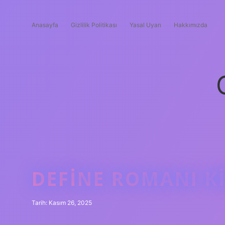
Anasayfa
Gizlilik Politikası
Yasal Uyarı
Hakkımızda
DEFINE ROMANI K
Tarih: Kasım 26, 2025