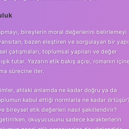
uluk
apmayı, bireylerin moral değerlerini belirlemeyi
yansıtan, bazen eleştiren ve sorgulayan bir yapı
çsel çatışmaları, toplumsal yapıları ve değer
 ışık tutar. Yazarın etik bakış açısı, romanın için
ma sürecine iter.
imler, ahlaki anlamda ne kadar doğru ya da
 toplumun kabul ettiği normlarla ne kadar örtüşür
e bireysel etik değerleri nasıl şekillendirir?
getirirken, okuyucusunu sadece karakterlerin