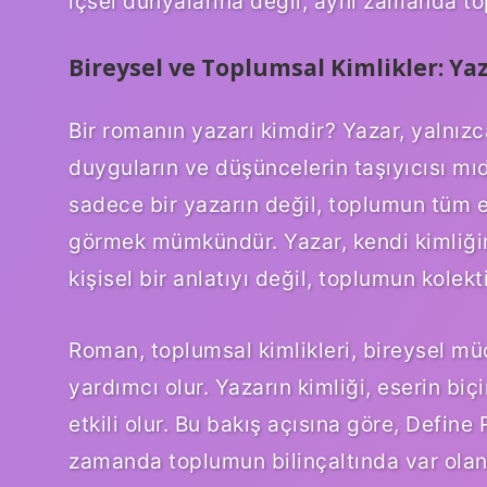
içsel dünyalarına değil, aynı zamanda to
Bireysel ve Toplumsal Kimlikler: Y
Bir romanın yazarı kimdir? Yazar, yalnızc
duyguların ve düşüncelerin taşıyıcısı mıd
sadece bir yazarın değil, toplumun tüm etk
görmek mümkündür. Yazar, kendi kimliğin
kişisel bir anlatıyı değil, toplumun kolekt
Roman, toplumsal kimlikleri, bireysel m
yardımcı olur. Yazarın kimliği, eserin b
etkili olur. Bu bakış açısına göre, Defin
zamanda toplumun bilinçaltında var olan