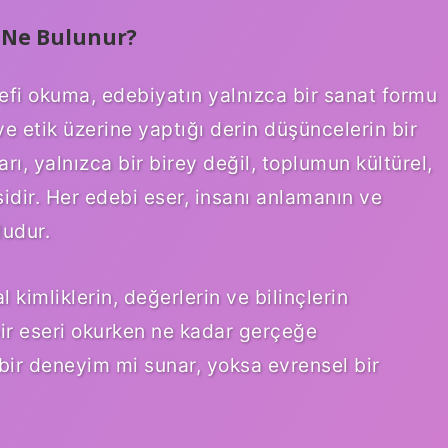
e Ne Bulunur?
efi okuma, edebiyatın yalnızca bir sanat formu
ve etik üzerine yaptığı derin düşüncelerin bir
rı, yalnızca bir birey değil, toplumun kültürel,
sidir. Her edebi eser, insanı anlamanın ve
ludur.
kimliklerin, değerlerin ve bilinçlerin
bir eseri okurken ne kadar gerçeğe
 bir deneyim mi sunar, yoksa evrensel bir