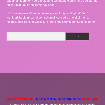
yazdıkları içeriklerin sorumluluğunu taşımakta olup, siteye üye olarak
bu sorumluluğu kabul etmiş sayılırlar.
Hukuka ve yasal düzenlemelere aykırı olduğunu düşündüğünüz
içerikleri,
backlinkpanelicomtr@gmail.com
adresine bildirmeniz
halinde, ilgili içerikler yasal süre içerisinde sitemizden kaldırılacaktır.
Arama
per.xyz
m elexbet
Reklam ve İletişim:
Skype: live:.cid.575569c608265c69
Yasal Uyarı:
Sitemiz, 5651 Sayılı Kanun gereğince Bilgi Teknolojileri ve İletişim