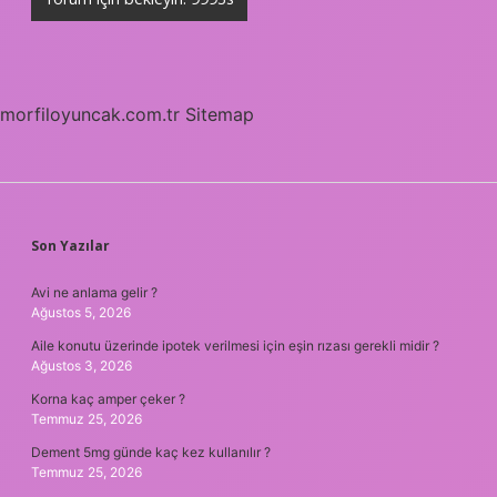
morfiloyuncak.com.tr
Sitemap
SIDEBAR
Son Yazılar
Avi ne anlama gelir ?
Ağustos 5, 2026
Aile konutu üzerinde ipotek verilmesi için eşin rızası gerekli midir ?
Ağustos 3, 2026
Korna kaç amper çeker ?
Temmuz 25, 2026
Dement 5mg günde kaç kez kullanılır ?
Temmuz 25, 2026