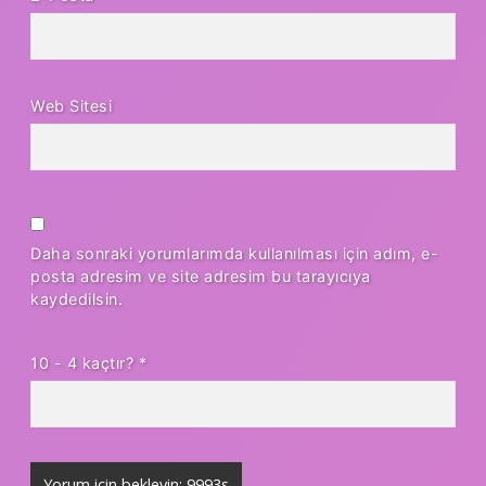
Web Sitesi
Daha sonraki yorumlarımda kullanılması için adım, e-
posta adresim ve site adresim bu tarayıcıya
kaydedilsin.
10 - 4 kaçtır?
*