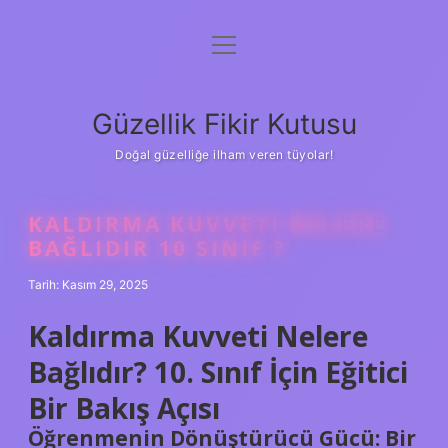
menüyü
Anasayfa
aç
Gizlilik Politikası
Güzellik Fikir Kutusu
Yasal Uyarı
Doğal güzelliğe ilham veren tüyolar!
Hakkımızda
KALDIRMA KUVVETI NELERE
BAĞLIDIR 10 SINIF ?
Tarih: Kasım 29, 2025
Kaldırma Kuvveti Nelere
Bağlıdır? 10. Sınıf İçin Eğitici
Bir Bakış Açısı
Öğrenmenin Dönüştürücü Gücü: Bir