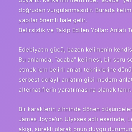
duyarız. Kafka’nın metninde, “acaba” yeri
doğrudan vurgulanmasıdır. Burada kelim
yapılar önemli hale gelir.
Belirsizlik ve Takip Edilen Yollar: Anlatı T
Edebiyatın gücü, bazen kelimenin kendisin
Bu anlamda, “acaba” kelimesi, bir soru s
etmek için belirli anlatı tekniklerine dönü
serbest dolaylı anlatım gibi modern anlat
alternatiflerin yaratılmasına olanak tanır.
Bir karakterin zihninde dönen düşünceler,
James Joyce’un Ulysses adlı eserinde, Le
akışı, sürekli olarak onun duygu durumunu