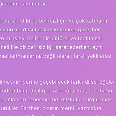
iştiğini savunurlar.
 olarak, dildeki belirsizliğin ve çok katmanlı
aussure’ün dilsel anlam kuramına göre, her
e bu işlev, belirli bir kültürel ve toplumsal
ellikle bir belirsizliği işaret ederken, aynı
l katmanlarına bağlı olarak farklı şekillerde
limesinin yerine geçebilecek farklı dilsel öğeler
deki bilinçdışılığın” izlediği yolda, “acaba”yı
e anlatının öznesinin belirsizliğini vurgulamak
 sürükler. Barthes, okurun metni “yazmakta”