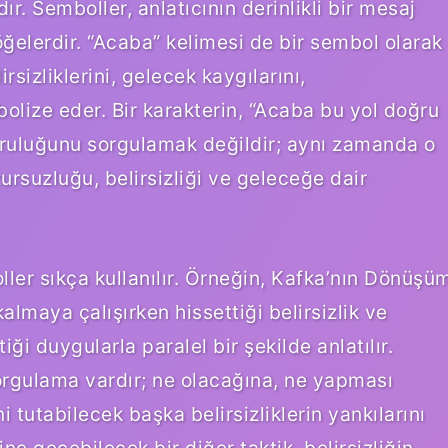
r. Semboller, anlatıcının derinlikli bir mesaj
ğelerdir. “Acaba” kelimesi de bir sembol olarak
rsizliklerini, gelecek kaygılarını,
olize eder. Bir karakterin, “Acaba bu yol doğru
ğruluğunu sorgulamak değildir; aynı zamanda o
ursuzluğu, belirsizliği ve geleceğe dair
ller sıkça kullanılır. Örneğin, Kafka’nın Dönüşü
lmaya çalışırken hissettiği belirsizlik ve
ği duygularla paralel bir şekilde anlatılır.
orgulama vardır; ne olacağına, ne yapması
 tutabilecek başka belirsizliklerin yankılarını