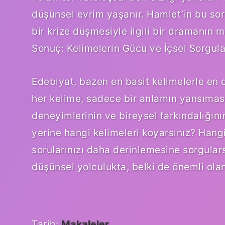
düşünsel evrim yaşanır. Hamlet’in bu so
bir krize düşmesiyle ilgili bir dramanın m
Sonuç: Kelimelerin Gücü ve İçsel Sorgu
Edebiyat, bazen en basit kelimelerle en 
her kelime, sadece bir anlamın yansımas
deneyimlerinin ve bireysel farkındalığının
yerine hangi kelimeleri koyarsınız? Hangi t
sorularınızı daha derinlemesine sorgular
düşünsel yolculukta, belki de önemli ola
Tarih:
Makaleler