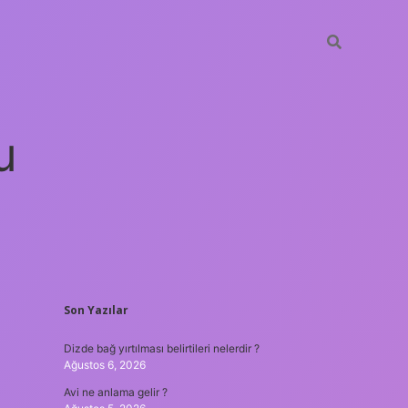
u
SIDEBAR
Son Yazılar
güncel giriş
ilbet casino
ilbet yeni giriş
Betexper giriş adresi
b
Dizde bağ yırtılması belirtileri nelerdir ?
Ağustos 6, 2026
Avi ne anlama gelir ?