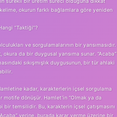
n sürekli bir üretim süreci olduğuna dikkat
 kelime, okurun farklı bağlamlara göre yeniden
Hangi “Taktiği”?
olculukları ve sorgulamalarının bir yansımasıdır.
ik, okura da bir duygusal yansıma sunar. “Acaba”
asındaki sıkışmışlık duygusunun, bir tür ahlaki
bilir.
mletine kadar, karakterlerin içsel sorgulama
bir motife dönüşür. Hamlet’in “Olmak ya da
 bir temsilidir. Bu, karakterin içsel çatışmasını
r. “Acaba” yerine, burada karar verme üzerine bir