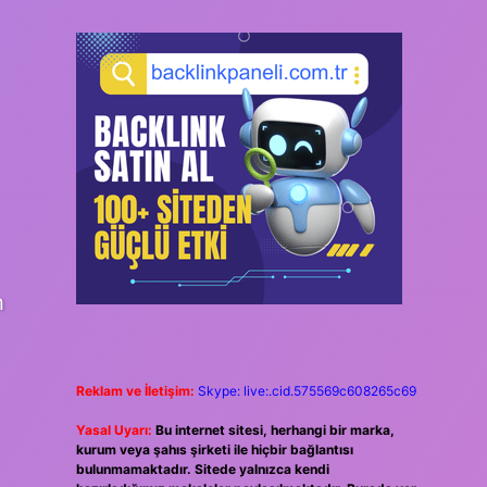
m
Reklam ve İletişim:
Skype: live:.cid.575569c608265c69
Yasal Uyarı:
Bu internet sitesi, herhangi bir marka,
kurum veya şahıs şirketi ile hiçbir bağlantısı
bulunmamaktadır. Sitede yalnızca kendi