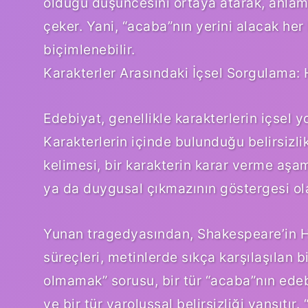
olduğu düşüncesini ortaya atarak, anlamı
çeker. Yani, “acaba”nın yerini alacak her
biçimlenebilir.
Karakterler Arasındaki İçsel Sorgulama: 
Edebiyat, genellikle karakterlerin içsel y
Karakterlerin içinde bulunduğu belirsizl
kelimesi, bir karakterin karar verme aşam
ya da duygusal çıkmazının göstergesi ola
Yunan tragedyasından, Shakespeare’in Ha
süreçleri, metinlerde sıkça karşılaşılan 
olmamak” sorusu, bir tür “acaba”nın edebi
ve bir tür varoluşsal belirsizliği yansıtı