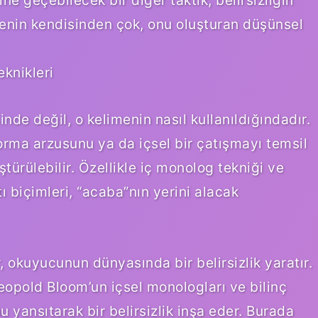
ne geçebilecek bir diğer taktik, belirsizliğin
enin kendisinden çok, onu oluşturan düşünsel
eknikleri
de değil, o kelimenin nasıl kullanıldığındadır.
orma arzusunu ya da içsel bir çatışmayı temsil
ştürülebilir. Özellikle iç monolog tekniği ve
ı biçimleri, “acaba”nın yerini alacak
 okuyucunun dünyasında bir belirsizlik yaratır.
opold Bloom’un içsel monologları ve bilinç
 yansıtarak bir belirsizlik inşa eder. Burada