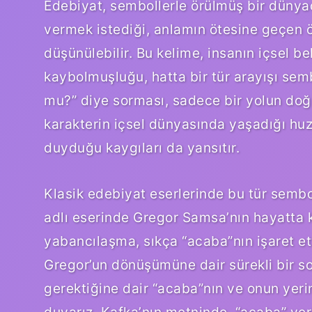
Edebiyat, sembollerle örülmüş bir dünyadı
vermek istediği, anlamın ötesine geçen ö
düşünülebilir. Bu kelime, insanın içsel beli
kaybolmuşluğu, hatta bir tür arayışı semb
mu?” diye sorması, sadece bir yolun do
karakterin içsel dünyasında yaşadığı huz
duyduğu kaygıları da yansıtır.
Klasik edebiyat eserlerinde bu tür sembo
adlı eserinde Gregor Samsa’nın hayatta ka
yabancılaşma, sıkça “acaba”nın işaret etti
Gregor’un dönüşümüne dair sürekli bir s
gerektiğine dair “acaba”nın ve onun yerini