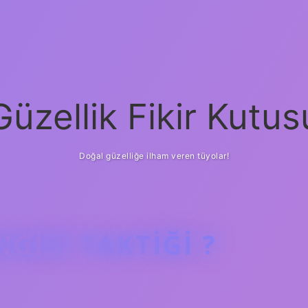
Güzellik Fikir Kutus
Doğal güzelliğe ilham veren tüyolar!
GISI TAKTIĞI ?
betci
vdcasino 