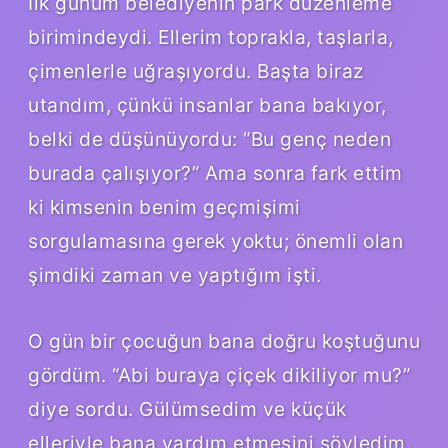
İlk günüm belediyenin park düzenleme
birimindeydi. Ellerim toprakla, taşlarla,
çimenlerle uğraşıyordu. Başta biraz
utandım, çünkü insanlar bana bakıyor,
belki de düşünüyordu: “Bu genç neden
burada çalışıyor?” Ama sonra fark ettim
ki kimsenin benim geçmişimi
sorgulamasına gerek yoktu; önemli olan
şimdiki zaman ve yaptığım işti.
O gün bir çocuğun bana doğru koştuğunu
gördüm. “Abi buraya çiçek dikiliyor mu?”
diye sordu. Gülümsedim ve küçük
elleriyle bana yardım etmesini söyledim.