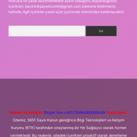
Hukuka ve yasal düzenlemelere aykırı olduğunu düşündüğünüz
içerikleri,
backlinkpanelicomtr@gmail.com
adresine bildirmeniz
halinde, ilgili içerikler yasal süre içerisinde sitemizden kaldırılacaktır.
Arama
dresi
betexper.xyz
m elexbet
Reklam ve İletişim:
Skype: live:.cid.575569c608265c69
Yasal Uyarı:
Sitemiz, 5651 Sayılı Kanun gereğince Bilgi Teknolojileri ve İletişim
Kurumu (BTK) tarafından onaylanmış bir Yer Sağlayıcı olarak hizmet
vermektedir. Bu nedenle, sitedeki içerikleri proaktif olarak denetleme