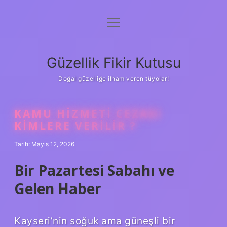
menüyü
Anasayfa
aç
Gizlilik Politikası
Güzellik Fikir Kutusu
Yasal Uyarı
Doğal güzelliğe ilham veren tüyolar!
Hakkımızda
KAMU HIZMETI CEZASI
KIMLERE VERILIR ?
Tarih: Mayıs 12, 2026
Bir Pazartesi Sabahı ve
Gelen Haber
Kayseri’nin soğuk ama güneşli bir