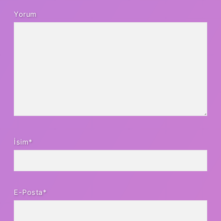
Yorum
İsim*
E-Posta*