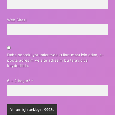
Web Sitesi
Daha sonraki yorumlarımda kullanılması için adım, e-
posta adresim ve site adresim bu tarayıcıya
kaydedilsin.
6 + 2 kaçtır?
*