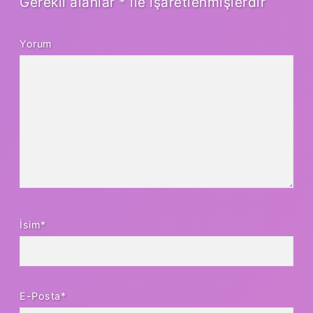
Gerekli alanlar
*
ile işaretlenmişlerdir
Yorum
İsim*
E-Posta*