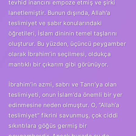
tevhid inancını empoze etmiş ve şirki
lanetlemiştir. Bunun dışında, Allah’a
teslimiyet ve sabır konularındaki
öğretileri, İslam dininin temel taşlarını
oluşturur. Bu yüzden, üçüncü peygamber
olarak İbrahim’in seçilmesi, oldukça
mantıklı bir çıkarım gibi görünüyor.
İbrahim’in azmi, sabrı ve Tanrı’ya olan
teslimiyeti, onun İslam’da önemli bir yer
edinmesine neden olmuştur. O, “Allah’a
teslimiyet” fikrini savunmuş, çok ciddi
sıkıntılara göğüs germiş bir
peygamberdir. Ancak burada şu da