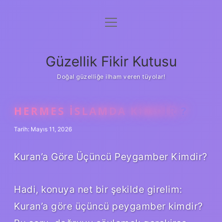
menüyü
Anasayfa
aç
Gizlilik Politikası
Güzellik Fikir Kutusu
Yasal Uyarı
Doğal güzelliğe ilham veren tüyolar!
Hakkımızda
HERMES İSLAMDA KIMDIR ?
Tarih: Mayıs 11, 2026
Kuran’a Göre Üçüncü Peygamber Kimdir?
Hadi, konuya net bir şekilde girelim:
Kuran’a göre üçüncü peygamber kimdir?