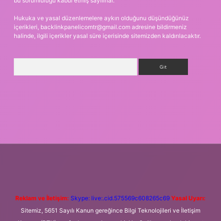
bu sorumluluğu kabul etmiş sayılırlar.
Hukuka ve yasal düzenlemelere aykırı olduğunu düşündüğünüz
içerikleri,
backlinkpanelicomtr@gmail.com
adresine bildirmeniz
halinde, ilgili içerikler yasal süre içerisinde sitemizden kaldırılacaktır.
Arama
texper.xyz
m elexbet
Reklam ve İletişim:
Skype: live:.cid.575569c608265c69
Yasal Uyarı:
Sitemiz, 5651 Sayılı Kanun gereğince Bilgi Teknolojileri ve İletişim