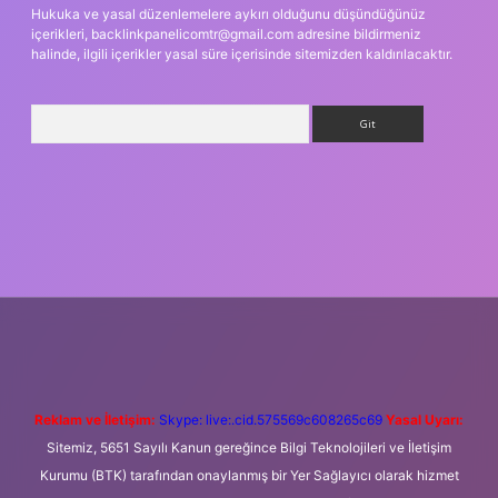
Hukuka ve yasal düzenlemelere aykırı olduğunu düşündüğünüz
içerikleri,
backlinkpanelicomtr@gmail.com
adresine bildirmeniz
halinde, ilgili içerikler yasal süre içerisinde sitemizden kaldırılacaktır.
Arama
 yeni giriş
Betexper giriş adresi
betexper.xyz
m elexbet
Reklam ve İletişim:
Skype: live:.cid.575569c608265c69
Yasal Uyarı:
Sitemiz, 5651 Sayılı Kanun gereğince Bilgi Teknolojileri ve İletişim
Kurumu (BTK) tarafından onaylanmış bir Yer Sağlayıcı olarak hizmet