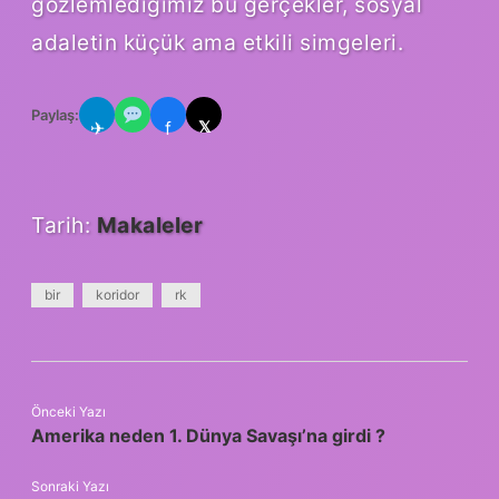
gözlemlediğimiz bu gerçekler, sosyal
adaletin küçük ama etkili simgeleri.
Paylaş:
✈
f
𝕏
Tarih:
Makaleler
bir
koridor
rk
Önceki Yazı
Amerika neden 1. Dünya Savaşı’na girdi ?
Sonraki Yazı