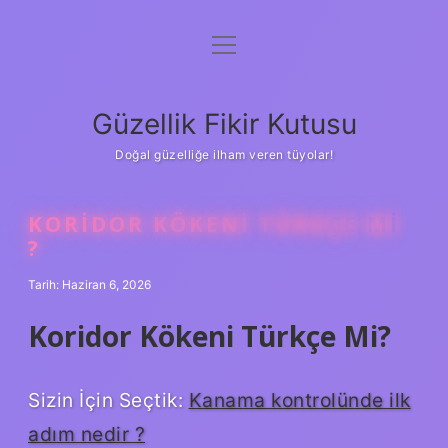
menüyü
Anasayfa
aç
Gizlilik Politikası
Güzellik Fikir Kutusu
Yasal Uyarı
Doğal güzelliğe ilham veren tüyolar!
Hakkımızda
KORIDOR KÖKENI TÜRKÇE MI
?
Tarih: Haziran 6, 2026
Koridor Kökeni Türkçe Mi?
Sizin İçin Seçtik:
Kanama kontrolünde ilk
adım nedir ?