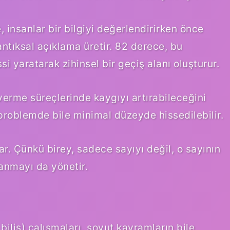
, insanlar bir bilgiyi değerlendirirken önce
ntıksal açıklama üretir. 82 derece, bu
 yaratarak zihinsel bir geçiş alanı oluşturur.
r verme süreçlerinde kaygıyı artırabileceğini
problemde bile minimal düzeyde hissedilebilir.
r. Çünkü birey, sadece sayıyı değil, o sayının
anmayı da yönetir.
iliş) çalışmaları, soyut kavramların bile