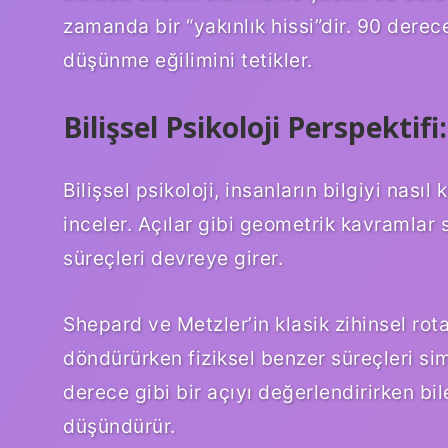
zamanda bir “yakınlık hissi”dir. 90 derece
düşünme eğilimini tetikler.
Bilişsel Psikoloji Perspektifi:
Bilişsel psikoloji, insanların bilgiyi nasıl
inceler. Açılar gibi geometrik kavramlar
süreçleri devreye girer.
Shepard ve Metzler’in klasik zihinsel rot
döndürürken fiziksel benzer süreçleri si
derece gibi bir açıyı değerlendirirken b
düşündürür.