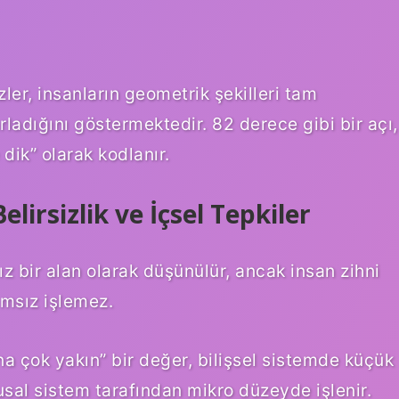
ler, insanların geometrik şekilleri tam
rladığını göstermektedir. 82 derece gibi bir açı,
ik” olarak kodlanır.
lirsizlik ve İçsel Tepkiler
 bir alan olarak düşünülür, ancak insan zihni
msız işlemez.
 çok yakın” bir değer, bilişsel sistemde küçük
ygusal sistem tarafından mikro düzeyde işlenir.