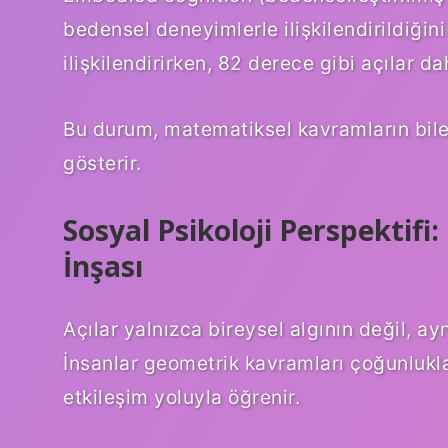
bedensel deneyimlerle ilişkilendirildiğini
ilişkilendirirken, 82 derece gibi açılar da
Bu durum, matematiksel kavramların bile
gösterir.
Sosyal Psikoloji Perspektifi
İnşası
Açılar yalnızca bireysel algının değil, 
İnsanlar geometrik kavramları çoğunlukla
etkileşim yoluyla öğrenir.