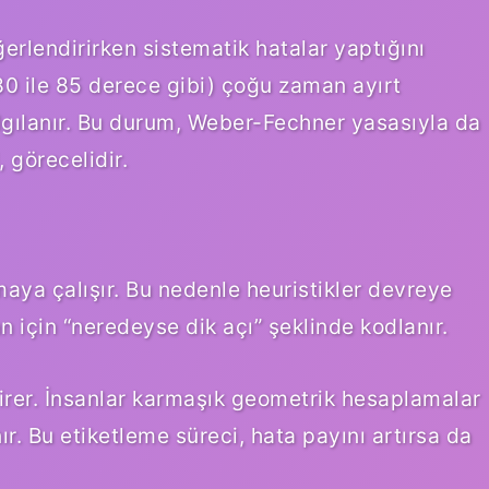
ğerlendirirken sistematik hatalar yaptığını
80 ile 85 derece gibi) çoğu zaman ayırt
lgılanır. Bu durum, Weber-Fechner yasasıyla da
, görecelidir.
pmaya çalışır. Bu nedenle heuristikler devreye
n için “neredeyse dik açı” şeklinde kodlanır.
girer. İnsanlar karmaşık geometrik hesaplamalar
nır. Bu etiketleme süreci, hata payını artırsa da