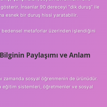
 gösterir. İnsanlar 90 dereceyi “dik duruş” ile
ha esnek bir duruş hissi yaratabilir.
 bedensel metaforlar üzerinden işlendiğini
: Bilginin Paylaşımı ve Anlam
aynı zamanda sosyal öğrenmenin de ürünüdür.
 eğitim sistemleri, öğretmenler ve sosyal