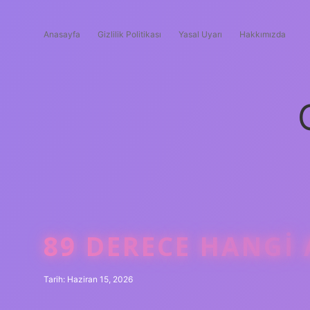
Anasayfa
Gizlilik Politikası
Yasal Uyarı
Hakkımızda
89 DERECE HANGI A
Tarih: Haziran 15, 2026