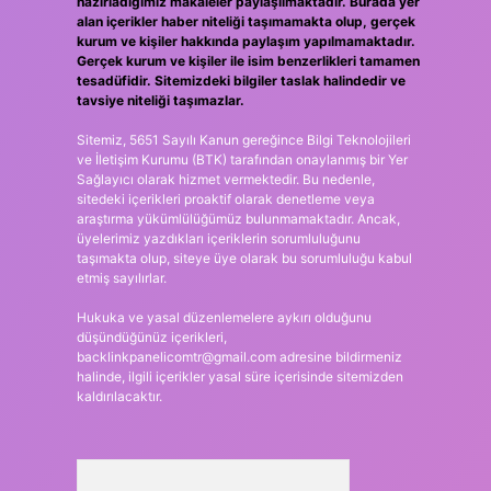
hazırladığımız makaleler paylaşılmaktadır. Burada yer
alan içerikler haber niteliği taşımamakta olup, gerçek
kurum ve kişiler hakkında paylaşım yapılmamaktadır.
Gerçek kurum ve kişiler ile isim benzerlikleri tamamen
tesadüfidir. Sitemizdeki bilgiler taslak halindedir ve
tavsiye niteliği taşımazlar.
Sitemiz, 5651 Sayılı Kanun gereğince Bilgi Teknolojileri
ve İletişim Kurumu (BTK) tarafından onaylanmış bir Yer
Sağlayıcı olarak hizmet vermektedir. Bu nedenle,
sitedeki içerikleri proaktif olarak denetleme veya
araştırma yükümlülüğümüz bulunmamaktadır. Ancak,
üyelerimiz yazdıkları içeriklerin sorumluluğunu
taşımakta olup, siteye üye olarak bu sorumluluğu kabul
etmiş sayılırlar.
Hukuka ve yasal düzenlemelere aykırı olduğunu
düşündüğünüz içerikleri,
backlinkpanelicomtr@gmail.com
adresine bildirmeniz
halinde, ilgili içerikler yasal süre içerisinde sitemizden
kaldırılacaktır.
Arama