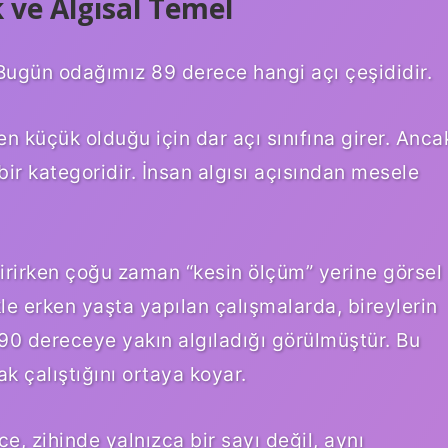
 ve Algısal Temel
 Bugün odağımız 89 derece hangi açı çeşididir.
 küçük olduğu için dar açı sınıfına girer. Anca
ir kategoridir. İnsan algısı açısından mesele
ndirirken çoğu zaman “kesin ölçüm” yerine görsel
kle erken yaşta yapılan çalışmalarda, bireylerin
 90 dereceye yakın algıladığı görülmüştür. Bu
k çalıştığını ortaya koyar.
, zihinde yalnızca bir sayı değil, aynı