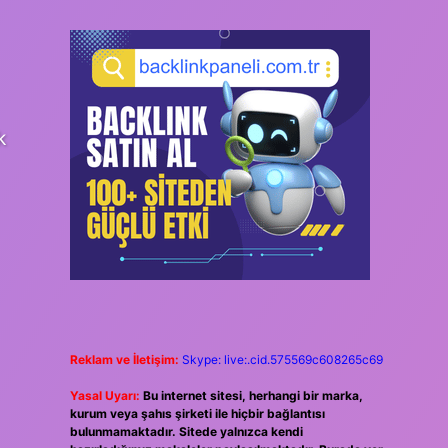
k
Reklam ve İletişim:
Skype: live:.cid.575569c608265c69
Yasal Uyarı:
Bu internet sitesi, herhangi bir marka,
kurum veya şahıs şirketi ile hiçbir bağlantısı
bulunmamaktadır. Sitede yalnızca kendi