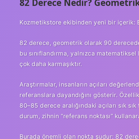
82 Derece Nedir? Geometrik
Kozmetikstore ekibinden yeni bir içerik:
82 derece, geometrik olarak 90 dereceden
bu sınıflandırma, yalnızca matematiksel b
çok daha karmaşıktır.
Araştırmalar, insanların açıları değerle
referanslara dayandığını gösterir. Özelli
80–85 derece aralığındaki açıları sık sık
durum, zihnin “referans noktası” kullanara
Burada önemli olan nokta şudur: 82 derece