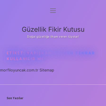
menüyü
Anasayfa
aç
Gizlilik Politikası
Güzellik Fikir Kutusu
Yasal Uyarı
Doğal güzelliğe ilham veren tüyolar!
Hakkımızda
ETIKET:
YAPIŞKAN SÜTYEN TEKRAR
KULLANILIR MI
morfiloyuncak.com.tr
Sitemap
SIDEBAR
Son Yazılar