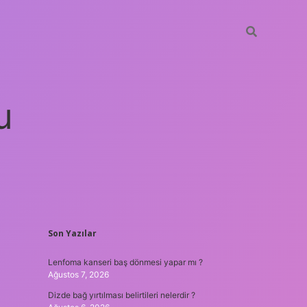
u
SIDEBAR
Son Yazılar
betci
vdcasino güncel giriş
ilbet casino
ilbet yeni giriş
Betexp
Lenfoma kanseri baş dönmesi yapar mı ?
Ağustos 7, 2026
Dizde bağ yırtılması belirtileri nelerdir ?