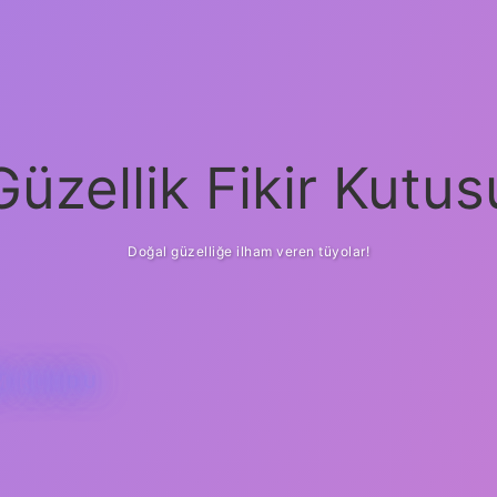
Güzellik Fikir Kutus
Doğal güzelliğe ilham veren tüyolar!
IM KOVDU