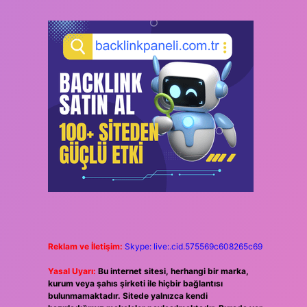
Reklam ve İletişim:
Skype: live:.cid.575569c608265c69
Yasal Uyarı:
Bu internet sitesi, herhangi bir marka,
kurum veya şahıs şirketi ile hiçbir bağlantısı
bulunmamaktadır. Sitede yalnızca kendi