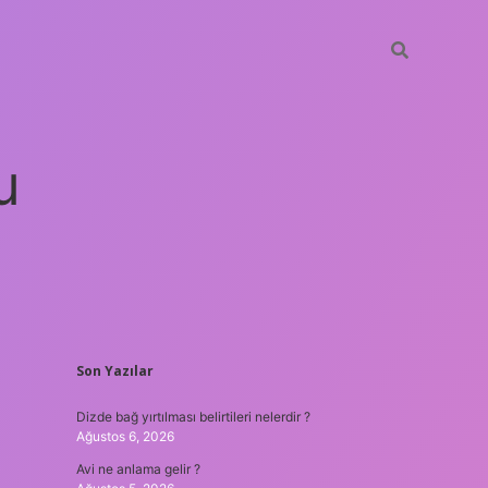
u
SIDEBAR
Son Yazılar
betci
vdcasino güncel giriş
ilbet casino
ilbet yeni giriş
Betex
Dizde bağ yırtılması belirtileri nelerdir ?
Ağustos 6, 2026
Avi ne anlama gelir ?