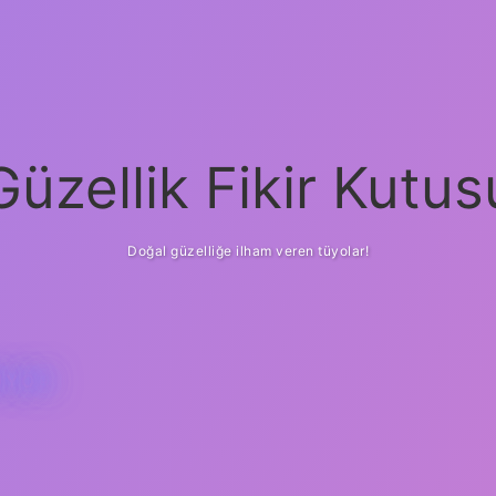
Güzellik Fikir Kutus
Doğal güzelliğe ilham veren tüyolar!
ÜYOR