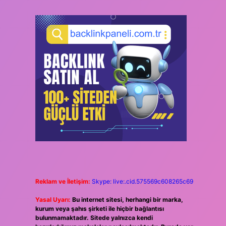
Reklam ve İletişim:
Skype: live:.cid.575569c608265c69
Yasal Uyarı:
Bu internet sitesi, herhangi bir marka,
kurum veya şahıs şirketi ile hiçbir bağlantısı
bulunmamaktadır. Sitede yalnızca kendi