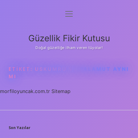
menüyü
Anasayfa
aç
Gizlilik Politikası
Güzellik Fikir Kutusu
Yasal Uyarı
Doğal güzelliğe ilham veren tüyolar!
Hakkımızda
ETIKET:
USKUMRU VE PALAMUT AYNI
MI
morfiloyuncak.com.tr
Sitemap
SIDEBAR
Son Yazılar