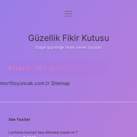
menüyü
Anasayfa
aç
Gizlilik Politikası
Güzellik Fikir Kutusu
Yasal Uyarı
Doğal güzelliğe ilham veren tüyolar!
Hakkımızda
ETIKET:
TEV BURSU NE KADAR
morfiloyuncak.com.tr
Sitemap
SIDEBAR
Son Yazılar
Lenfoma kanseri baş dönmesi yapar mı ?