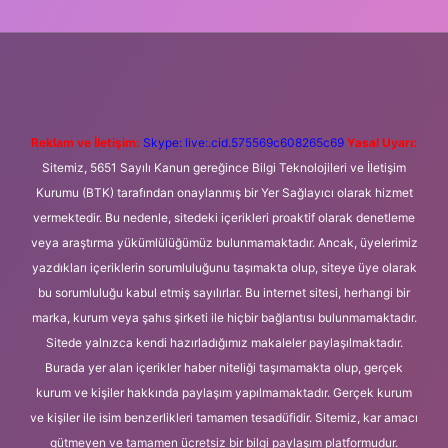
Betexper giriş adresi
betexper.xyz
m elexbet
Reklam ve İletişim:
Skype: live:.cid.575569c608265c69
Yasal Uyarı:
Sitemiz, 5651 Sayılı Kanun gereğince Bilgi Teknolojileri ve İletişim
Kurumu (BTK) tarafından onaylanmış bir Yer Sağlayıcı olarak hizmet
vermektedir. Bu nedenle, sitedeki içerikleri proaktif olarak denetleme
veya araştırma yükümlülüğümüz bulunmamaktadır. Ancak, üyelerimiz
yazdıkları içeriklerin sorumluluğunu taşımakta olup, siteye üye olarak
bu sorumluluğu kabul etmiş sayılırlar. Bu internet sitesi, herhangi bir
marka, kurum veya şahıs şirketi ile hiçbir bağlantısı bulunmamaktadır.
Sitede yalnızca kendi hazırladığımız makaleler paylaşılmaktadır.
Burada yer alan içerikler haber niteliği taşımamakta olup, gerçek
kurum ve kişiler hakkında paylaşım yapılmamaktadır. Gerçek kurum
ve kişiler ile isim benzerlikleri tamamen tesadüfidir. Sitemiz, kar amacı
gütmeyen ve tamamen ücretsiz bir bilgi paylaşım platformudur.