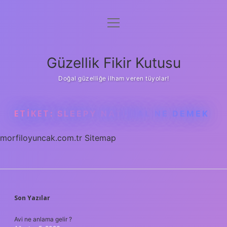
menüyü
Anasayfa
aç
Gizlilik Politikası
Güzellik Fikir Kutusu
Yasal Uyarı
Doğal güzelliğe ilham veren tüyolar!
Hakkımızda
ETIKET:
SLEEPY NATURAL NE DEMEK
morfiloyuncak.com.tr
Sitemap
SIDEBAR
Son Yazılar
Avi ne anlama gelir ?