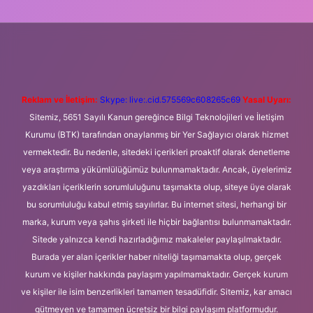
ni giriş
Betexper giriş adresi
betexper.xyz
m elexbet
Reklam ve İletişim:
Skype: live:.cid.575569c608265c69
Yasal Uyarı:
Sitemiz, 5651 Sayılı Kanun gereğince Bilgi Teknolojileri ve İletişim
Kurumu (BTK) tarafından onaylanmış bir Yer Sağlayıcı olarak hizmet
vermektedir. Bu nedenle, sitedeki içerikleri proaktif olarak denetleme
veya araştırma yükümlülüğümüz bulunmamaktadır. Ancak, üyelerimiz
yazdıkları içeriklerin sorumluluğunu taşımakta olup, siteye üye olarak
bu sorumluluğu kabul etmiş sayılırlar. Bu internet sitesi, herhangi bir
marka, kurum veya şahıs şirketi ile hiçbir bağlantısı bulunmamaktadır.
Sitede yalnızca kendi hazırladığımız makaleler paylaşılmaktadır.
Burada yer alan içerikler haber niteliği taşımamakta olup, gerçek
kurum ve kişiler hakkında paylaşım yapılmamaktadır. Gerçek kurum
ve kişiler ile isim benzerlikleri tamamen tesadüfidir. Sitemiz, kar amacı
gütmeyen ve tamamen ücretsiz bir bilgi paylaşım platformudur.