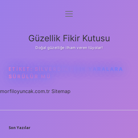
menüyü
Anasayfa
aç
Gizlilik Politikası
Güzellik Fikir Kutusu
Yasal Uyarı
Doğal güzelliğe ilham veren tüyolar!
Hakkımızda
ETIKET:
SILVERDIN AÇIK YARALARA
SÜRÜLÜR MÜ
morfiloyuncak.com.tr
Sitemap
SIDEBAR
Son Yazılar