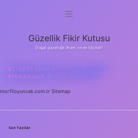
menüyü
Anasayfa
aç
Gizlilik Politikası
Güzellik Fikir Kutusu
Yasal Uyarı
Doğal güzelliğe ilham veren tüyolar!
Hakkımızda
ETIKET:
SERBEST CUMHURIYET
FIRKASININ ÖZELLIĞI NEDIR
morfiloyuncak.com.tr
Sitemap
SIDEBAR
Son Yazılar