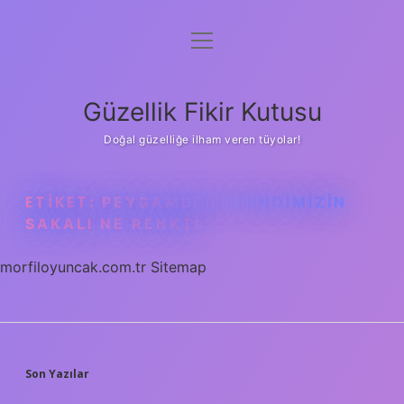
menüyü
Anasayfa
aç
Gizlilik Politikası
Güzellik Fikir Kutusu
Yasal Uyarı
Doğal güzelliğe ilham veren tüyolar!
Hakkımızda
ETIKET:
PEYGAMBER EFENDIMIZIN
SAKALI NE RENKTI
morfiloyuncak.com.tr
Sitemap
SIDEBAR
Son Yazılar