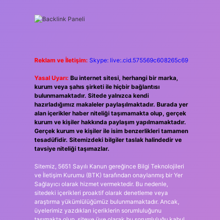
Reklam ve İletişim:
Skype: live:.cid.575569c608265c69
Yasal Uyarı:
Bu internet sitesi, herhangi bir marka,
kurum veya şahıs şirketi ile hiçbir bağlantısı
bulunmamaktadır. Sitede yalnızca kendi
hazırladığımız makaleler paylaşılmaktadır. Burada yer
alan içerikler haber niteliği taşımamakta olup, gerçek
kurum ve kişiler hakkında paylaşım yapılmamaktadır.
Gerçek kurum ve kişiler ile isim benzerlikleri tamamen
tesadüfidir. Sitemizdeki bilgiler taslak halindedir ve
tavsiye niteliği taşımazlar.
Sitemiz, 5651 Sayılı Kanun gereğince Bilgi Teknolojileri
ve İletişim Kurumu (BTK) tarafından onaylanmış bir Yer
Sağlayıcı olarak hizmet vermektedir. Bu nedenle,
sitedeki içerikleri proaktif olarak denetleme veya
araştırma yükümlülüğümüz bulunmamaktadır. Ancak,
üyelerimiz yazdıkları içeriklerin sorumluluğunu
taşımakta olup, siteye üye olarak bu sorumluluğu kabul