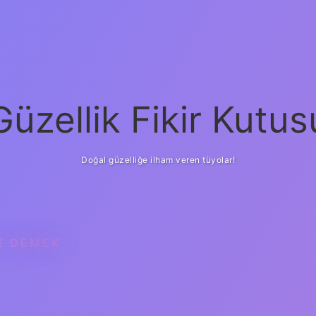
Güzellik Fikir Kutus
Doğal güzelliğe ilham veren tüyolar!
E DEMEK