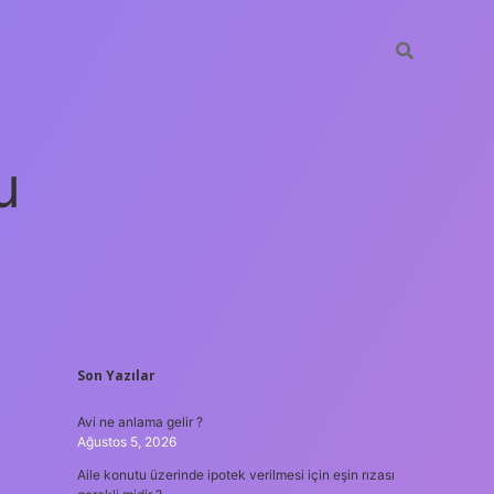
u
SIDEBAR
Son Yazılar
betci
vdcasino güncel giriş
ilbet casino
ilbet yeni gir
Avi ne anlama gelir ?
Ağustos 5, 2026
Aile konutu üzerinde ipotek verilmesi için eşin rızası