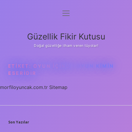
menüyü
Anasayfa
aç
Gizlilik Politikası
Güzellik Fikir Kutusu
Yasal Uyarı
Doğal güzelliğe ilham veren tüyolar!
Hakkımızda
ETIKET:
OYUN IÇINDE OYUN KIMIN
ESERIDIR
morfiloyuncak.com.tr
Sitemap
SIDEBAR
Son Yazılar