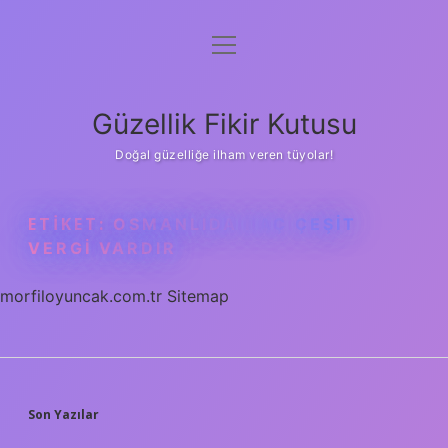
menüyü
Anasayfa
aç
Gizlilik Politikası
Güzellik Fikir Kutusu
Yasal Uyarı
Doğal güzelliğe ilham veren tüyolar!
Hakkımızda
ETIKET:
OSMANLIDA KAÇ ÇEŞIT
VERGI VARDIR
morfiloyuncak.com.tr
Sitemap
SIDEBAR
Son Yazılar