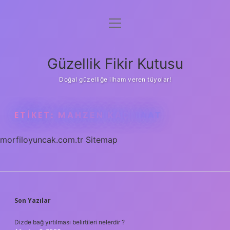
menüyü
Anasayfa
aç
Gizlilik Politikası
Güzellik Fikir Kutusu
Yasal Uyarı
Doğal güzelliğe ilham veren tüyolar!
Hakkımızda
ETIKET:
MAHZEN KAÇ SAAT
morfiloyuncak.com.tr
Sitemap
SIDEBAR
Son Yazılar
Dizde bağ yırtılması belirtileri nelerdir ?