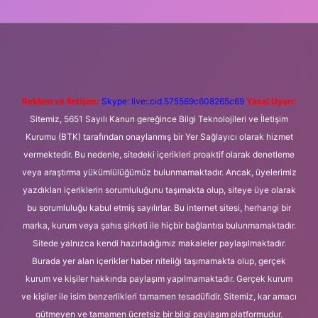
ni giriş
Betexper giriş adresi
betexper.xyz
m elexbet
Reklam ve İletişim:
Skype: live:.cid.575569c608265c69
Yasal Uyarı:
Sitemiz, 5651 Sayılı Kanun gereğince Bilgi Teknolojileri ve İletişim
Kurumu (BTK) tarafından onaylanmış bir Yer Sağlayıcı olarak hizmet
vermektedir. Bu nedenle, sitedeki içerikleri proaktif olarak denetleme
veya araştırma yükümlülüğümüz bulunmamaktadır. Ancak, üyelerimiz
yazdıkları içeriklerin sorumluluğunu taşımakta olup, siteye üye olarak
bu sorumluluğu kabul etmiş sayılırlar. Bu internet sitesi, herhangi bir
marka, kurum veya şahıs şirketi ile hiçbir bağlantısı bulunmamaktadır.
Sitede yalnızca kendi hazırladığımız makaleler paylaşılmaktadır.
Burada yer alan içerikler haber niteliği taşımamakta olup, gerçek
kurum ve kişiler hakkında paylaşım yapılmamaktadır. Gerçek kurum
ve kişiler ile isim benzerlikleri tamamen tesadüfidir. Sitemiz, kar amacı
gütmeyen ve tamamen ücretsiz bir bilgi paylaşım platformudur.