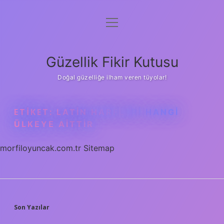
menüyü
Anasayfa
aç
Gizlilik Politikası
Güzellik Fikir Kutusu
Yasal Uyarı
Doğal güzelliğe ilham veren tüyolar!
Hakkımızda
ETIKET:
LATIN HARFLERI HANGI
ÜLKEYE AITTIR
morfiloyuncak.com.tr
Sitemap
SIDEBAR
Son Yazılar