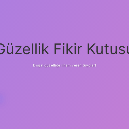
Güzellik Fikir Kutus
Doğal güzelliğe ilham veren tüyolar!
R