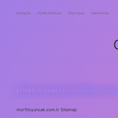
Anasayfa
Gizlilik Politikası
Yasal Uyarı
Hakkımızda
ETIKET:
KIZKALESININ IÇINDE NE VA
morfiloyuncak.com.tr
Sitemap