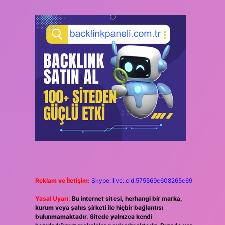
Reklam ve İletişim:
Skype: live:.cid.575569c608265c69
Yasal Uyarı:
Bu internet sitesi, herhangi bir marka,
kurum veya şahıs şirketi ile hiçbir bağlantısı
bulunmamaktadır. Sitede yalnızca kendi