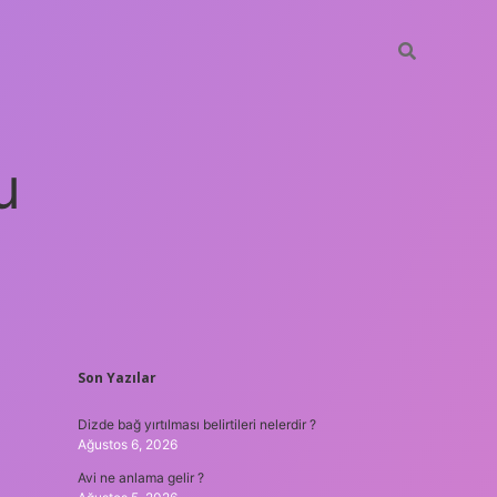
u
SIDEBAR
Son Yazılar
betci
vdcasino güncel giriş
ilbet casino
ilbet yeni giriş
Betex
Dizde bağ yırtılması belirtileri nelerdir ?
Ağustos 6, 2026
Avi ne anlama gelir ?