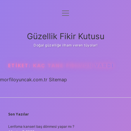
menüyü
Anasayfa
aç
Gizlilik Politikası
Güzellik Fikir Kutusu
Yasal Uyarı
Doğal güzelliğe ilham veren tüyolar!
Hakkımızda
ETIKET:
KAÇ TANE FIRAVUN VARDI
morfiloyuncak.com.tr
Sitemap
SIDEBAR
Son Yazılar
Lenfoma kanseri baş dönmesi yapar mı ?