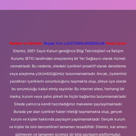
texper giriş adresi
betexper.xyz
m elexbet
Reklam ve İletişim:
Skype: live:.cid.575569c608265c69
Yasal Uyarı:
Sitemiz, 5651 Sayılı Kanun gereğince Bilgi Teknolojileri ve İletişim
Kurumu (BTK) tarafından onaylanmış bir Yer Sağlayıcı olarak hizmet
vermektedir. Bu nedenle, sitedeki içerikleri proaktif olarak denetleme
veya araştırma yükümlülüğümüz bulunmamaktadır. Ancak, üyelerimiz
yazdıkları içeriklerin sorumluluğunu taşımakta olup, siteye üye olarak
bu sorumluluğu kabul etmiş sayılırlar. Bu internet sitesi, herhangi bir
marka, kurum veya şahıs şirketi ile hiçbir bağlantısı bulunmamaktadır.
Sitede yalnızca kendi hazırladığımız makaleler paylaşılmaktadır.
Burada yer alan içerikler haber niteliği taşımamakta olup, gerçek
kurum ve kişiler hakkında paylaşım yapılmamaktadır. Gerçek kurum
ve kişiler ile isim benzerlikleri tamamen tesadüfidir. Sitemiz, kar amacı
gütmeyen ve tamamen ücretsiz bir bilgi paylaşım platformudur.