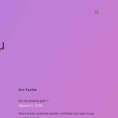
u
SIDEBAR
Son Yazılar
betci
vdcasino güncel giriş
ilbet casino
ilbet yeni giriş
Betexpe
Avi ne anlama gelir ?
Ağustos 5, 2026
Aile konutu üzerinde ipotek verilmesi için eşin rızası