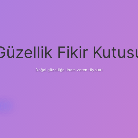
Güzellik Fikir Kutus
Doğal güzelliğe ilham veren tüyolar!
DIR