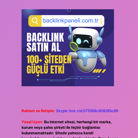
Reklam ve İletişim:
Skype: live:.cid.575569c608265c69
Yasal Uyarı:
Bu internet sitesi, herhangi bir marka,
kurum veya şahıs şirketi ile hiçbir bağlantısı
bulunmamaktadır. Sitede yalnızca kendi