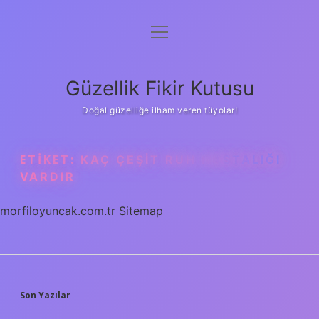
menüyü
Anasayfa
aç
Gizlilik Politikası
Güzellik Fikir Kutusu
Yasal Uyarı
Doğal güzelliğe ilham veren tüyolar!
Hakkımızda
ETIKET:
KAÇ ÇEŞIT RUH HASTALIĞI
VARDIR
morfiloyuncak.com.tr
Sitemap
SIDEBAR
Son Yazılar