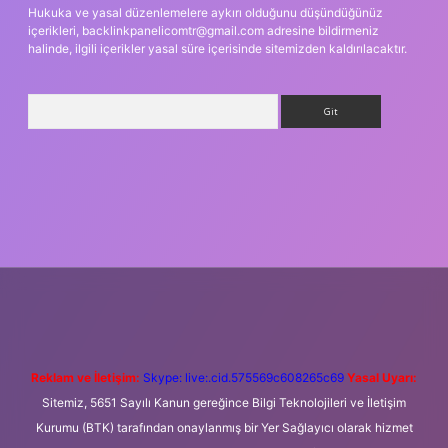
Hukuka ve yasal düzenlemelere aykırı olduğunu düşündüğünüz
içerikleri,
backlinkpanelicomtr@gmail.com
adresine bildirmeniz
halinde, ilgili içerikler yasal süre içerisinde sitemizden kaldırılacaktır.
Arama
t yeni giriş
Betexper giriş adresi
betexper.xyz
m elexbet
Reklam ve İletişim:
Skype: live:.cid.575569c608265c69
Yasal Uyarı:
Sitemiz, 5651 Sayılı Kanun gereğince Bilgi Teknolojileri ve İletişim
Kurumu (BTK) tarafından onaylanmış bir Yer Sağlayıcı olarak hizmet