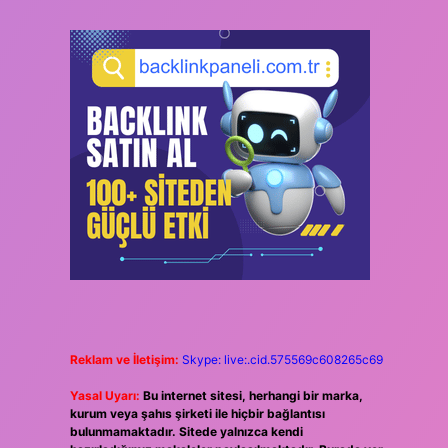
Reklam ve İletişim:
Skype: live:.cid.575569c608265c69
Yasal Uyarı:
Bu internet sitesi, herhangi bir marka,
kurum veya şahıs şirketi ile hiçbir bağlantısı
bulunmamaktadır. Sitede yalnızca kendi