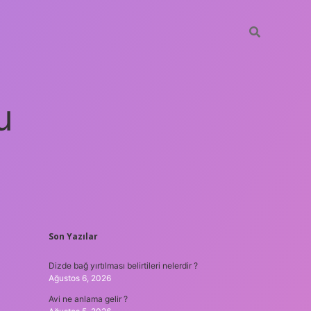
u
SIDEBAR
Son Yazılar
betci
vdcasino güncel giriş
ilbet casino
ilbet yeni giriş
Betexp
Dizde bağ yırtılması belirtileri nelerdir ?
Ağustos 6, 2026
Avi ne anlama gelir ?