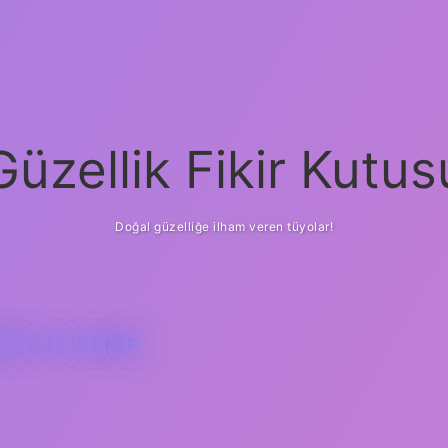
Güzellik Fikir Kutus
Doğal güzelliğe ilham veren tüyolar!
ÜNE NE DENIR