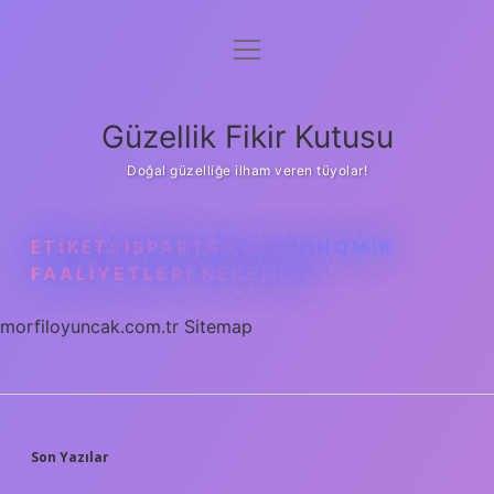
menüyü
Anasayfa
aç
Gizlilik Politikası
Güzellik Fikir Kutusu
Yasal Uyarı
Doğal güzelliğe ilham veren tüyolar!
Hakkımızda
ETIKET:
ISPARTANIN EKONOMIK
FAALIYETLERI NELERDIR
morfiloyuncak.com.tr
Sitemap
SIDEBAR
Son Yazılar