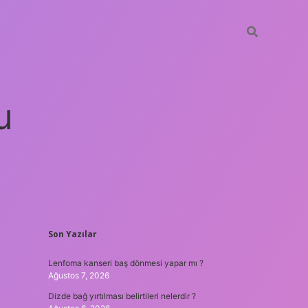
u
SIDEBAR
Son Yazılar
betci
vdcasino güncel giriş
ilbet casino
ilbet yeni giriş
Betex
Lenfoma kanseri baş dönmesi yapar mı ?
Ağustos 7, 2026
Dizde bağ yırtılması belirtileri nelerdir ?