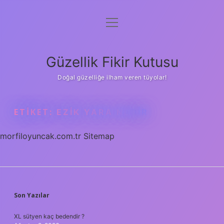
menüyü
Anasayfa
aç
Gizlilik Politikası
Güzellik Fikir Kutusu
Yasal Uyarı
Doğal güzelliğe ilham veren tüyolar!
Hakkımızda
ETIKET:
EZIK YARA NEDIR
morfiloyuncak.com.tr
Sitemap
SIDEBAR
Son Yazılar
XL sütyen kaç bedendir ?