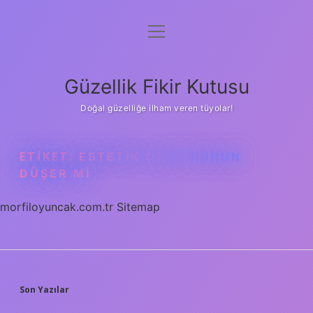
menüyü
Anasayfa
aç
Gizlilik Politikası
Güzellik Fikir Kutusu
Yasal Uyarı
Doğal güzelliğe ilham veren tüyolar!
Hakkımızda
ETIKET:
ESTETIK OLAN BURUN
DÜŞER MI
morfiloyuncak.com.tr
Sitemap
SIDEBAR
Son Yazılar