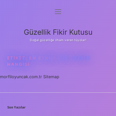
menüyü
Anasayfa
aç
Gizlilik Politikası
Güzellik Fikir Kutusu
Yasal Uyarı
Doğal güzelliğe ilham veren tüyolar!
Hakkımızda
ETIKET:
EN ETKILI AĞRI KESICI
HANGISI
morfiloyuncak.com.tr
Sitemap
SIDEBAR
Son Yazılar