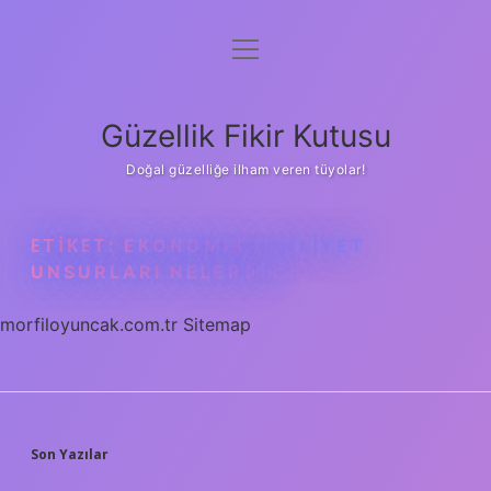
menüyü
Anasayfa
aç
Gizlilik Politikası
Güzellik Fikir Kutusu
Yasal Uyarı
Doğal güzelliğe ilham veren tüyolar!
Hakkımızda
ETIKET:
EKONOMIK FAALIYET
UNSURLARI NELERDIR
morfiloyuncak.com.tr
Sitemap
SIDEBAR
Son Yazılar