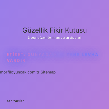
menüyü
Anasayfa
aç
Gizlilik Politikası
Güzellik Fikir Kutusu
Yasal Uyarı
Doğal güzelliğe ilham veren tüyolar!
Hakkımızda
ETIKET:
DÜNYADA KAÇ TANE LEVHA
VARDIR
morfiloyuncak.com.tr
Sitemap
SIDEBAR
Son Yazılar