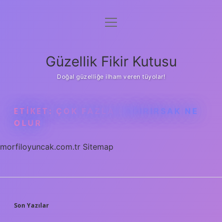
menüyü
Anasayfa
aç
Gizlilik Politikası
Güzellik Fikir Kutusu
Yasal Uyarı
Doğal güzelliğe ilham veren tüyolar!
Hakkımızda
ETIKET:
ÇOK FAZLA BAĞIRIRSAK NE
OLUR
morfiloyuncak.com.tr
Sitemap
SIDEBAR
Son Yazılar