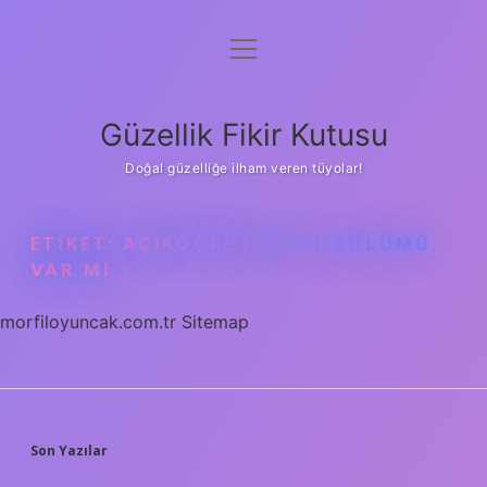
menüyü
Anasayfa
aç
Gizlilik Politikası
Güzellik Fikir Kutusu
Yasal Uyarı
Doğal güzelliğe ilham veren tüyolar!
Hakkımızda
ETIKET:
AÇIKÖĞRETIM DIL BÖLÜMÜ
VAR MI
morfiloyuncak.com.tr
Sitemap
SIDEBAR
Son Yazılar