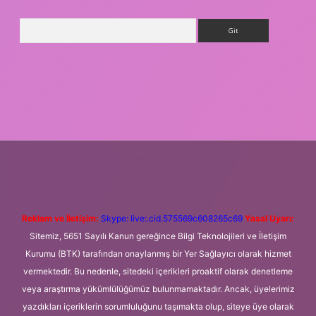
Arama
adresi
betexper.xyz
m elexbet
Reklam ve İletişim:
Skype: live:.cid.575569c608265c69
Yasal Uyarı:
Sitemiz, 5651 Sayılı Kanun gereğince Bilgi Teknolojileri ve İletişim
Kurumu (BTK) tarafından onaylanmış bir Yer Sağlayıcı olarak hizmet
vermektedir. Bu nedenle, sitedeki içerikleri proaktif olarak denetleme
veya araştırma yükümlülüğümüz bulunmamaktadır. Ancak, üyelerimiz
yazdıkları içeriklerin sorumluluğunu taşımakta olup, siteye üye olarak