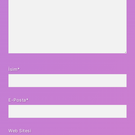
İsim*
E-Posta*
Web Sitesi