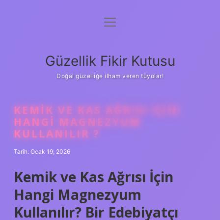
menüyü
Anasayfa
aç
Gizlilik Politikası
Güzellik Fikir Kutusu
Yasal Uyarı
Doğal güzelliğe ilham veren tüyolar!
Hakkımızda
KEMIK VE KAS AĞRISI IÇIN
HANGI MAGNEZYUM
KULLANILIR ?
Tarih: Ocak 19, 2026
Kemik ve Kas Ağrısı İçin
Hangi Magnezyum
Kullanılır? Bir Edebiyatçı