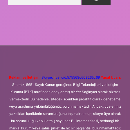
riş adresi
betexper.xyz
m elexbet
Reklam ve İletişim:
Skype: live:.cid.575569c608265c69
Yasal Uyarı:
Sitemiz, 5651 Sayılı Kanun gereğince Bilgi Teknolojileri ve İletişim
Kurumu (BTK) tarafından onaylanmış bir Yer Sağlayıcı olarak hizmet
vermektedir. Bu nedenle, sitedeki içerikleri proaktif olarak denetleme
veya araştırma yükümlülüğümüz bulunmamaktadır. Ancak, üyelerimiz
yazdıkları içeriklerin sorumluluğunu taşımakta olup, siteye üye olarak
bu sorumluluğu kabul etmiş sayılırlar. Bu internet sitesi, herhangi bir
marka, kurum veya şahıs şirketi ile hiçbir bağlantısı bulunmamaktadır.