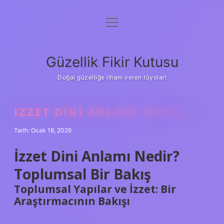
menüyü
Anasayfa
aç
Gizlilik Politikası
Güzellik Fikir Kutusu
Yasal Uyarı
Doğal güzelliğe ilham veren tüyolar!
Hakkımızda
IZZET DINI ANLAMI NEDIR ?
Tarih: Ocak 18, 2026
İzzet Dini Anlamı Nedir?
Toplumsal Bir Bakış
Toplumsal Yapılar ve İzzet: Bir
Araştırmacının Bakışı