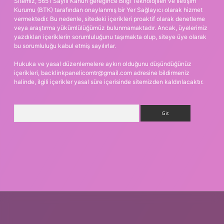
Sitemiz, 5651 Sayılı Kanun gereğince Bilgi Teknolojileri ve İletişim
Kurumu (BTK) tarafından onaylanmış bir Yer Sağlayıcı olarak hizmet
vermektedir. Bu nedenle, sitedeki içerikleri proaktif olarak denetleme
veya araştırma yükümlülüğümüz bulunmamaktadır. Ancak, üyelerimiz
yazdıkları içeriklerin sorumluluğunu taşımakta olup, siteye üye olarak
bu sorumluluğu kabul etmiş sayılırlar.
Hukuka ve yasal düzenlemelere aykırı olduğunu düşündüğünüz
içerikleri,
backlinkpanelicomtr@gmail.com
adresine bildirmeniz
halinde, ilgili içerikler yasal süre içerisinde sitemizden kaldırılacaktır.
Arama
etexper.xyz
m elexbet