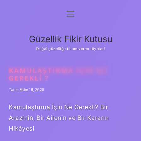
menüyü
Anasayfa
aç
Gizlilik Politikası
Güzellik Fikir Kutusu
Yasal Uyarı
Doğal güzelliğe ilham veren tüyolar!
Hakkımızda
KAMULAŞTIRMA IÇIN NE
GEREKLI ?
Tarih: Ekim 16, 2025
Kamulaştırma İçin Ne Gerekli? Bir
Arazinin, Bir Ailenin ve Bir Kararın
Hikâyesi