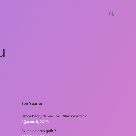
u
SIDEBAR
Son Yazılar
betci
vdcasino güncel giriş
ilbet casino
ilbet yeni giriş
Betexpe
Dizde bağ yırtılması belirtileri nelerdir ?
Ağustos 6, 2026
Avi ne anlama gelir ?