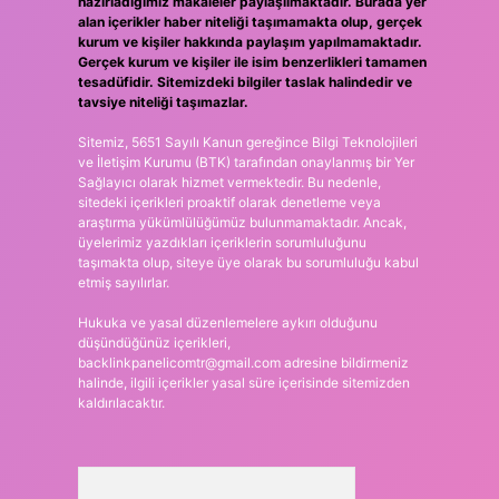
hazırladığımız makaleler paylaşılmaktadır. Burada yer
alan içerikler haber niteliği taşımamakta olup, gerçek
kurum ve kişiler hakkında paylaşım yapılmamaktadır.
Gerçek kurum ve kişiler ile isim benzerlikleri tamamen
tesadüfidir. Sitemizdeki bilgiler taslak halindedir ve
tavsiye niteliği taşımazlar.
Sitemiz, 5651 Sayılı Kanun gereğince Bilgi Teknolojileri
ve İletişim Kurumu (BTK) tarafından onaylanmış bir Yer
Sağlayıcı olarak hizmet vermektedir. Bu nedenle,
sitedeki içerikleri proaktif olarak denetleme veya
araştırma yükümlülüğümüz bulunmamaktadır. Ancak,
üyelerimiz yazdıkları içeriklerin sorumluluğunu
taşımakta olup, siteye üye olarak bu sorumluluğu kabul
etmiş sayılırlar.
Hukuka ve yasal düzenlemelere aykırı olduğunu
düşündüğünüz içerikleri,
backlinkpanelicomtr@gmail.com
adresine bildirmeniz
halinde, ilgili içerikler yasal süre içerisinde sitemizden
kaldırılacaktır.
Arama