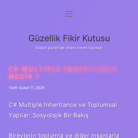
menüyü
Anasayfa
aç
Gizlilik Politikası
Güzellik Fikir Kutusu
Yasal Uyarı
Doğal güzelliğe ilham veren tüyolar!
Hakkımızda
C# MULTIPLE INHERITANCE
NEDIR ?
Tarih: Şubat 11, 2026
C# Multiple Inheritance ve Toplumsal
Yapılar: Sosyolojik Bir Bakış
Bireylerin toplumla ve diğer insanlarla