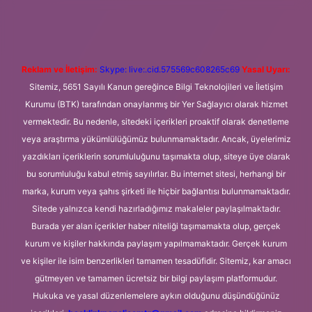
si
betexper.xyz
m elexbet
Reklam ve İletişim:
Skype: live:.cid.575569c608265c69
Yasal Uyarı:
Sitemiz, 5651 Sayılı Kanun gereğince Bilgi Teknolojileri ve İletişim
Kurumu (BTK) tarafından onaylanmış bir Yer Sağlayıcı olarak hizmet
vermektedir. Bu nedenle, sitedeki içerikleri proaktif olarak denetleme
veya araştırma yükümlülüğümüz bulunmamaktadır. Ancak, üyelerimiz
yazdıkları içeriklerin sorumluluğunu taşımakta olup, siteye üye olarak
bu sorumluluğu kabul etmiş sayılırlar. Bu internet sitesi, herhangi bir
marka, kurum veya şahıs şirketi ile hiçbir bağlantısı bulunmamaktadır.
Sitede yalnızca kendi hazırladığımız makaleler paylaşılmaktadır.
Burada yer alan içerikler haber niteliği taşımamakta olup, gerçek
kurum ve kişiler hakkında paylaşım yapılmamaktadır. Gerçek kurum
ve kişiler ile isim benzerlikleri tamamen tesadüfidir. Sitemiz, kar amacı
gütmeyen ve tamamen ücretsiz bir bilgi paylaşım platformudur.
Hukuka ve yasal düzenlemelere aykırı olduğunu düşündüğünüz