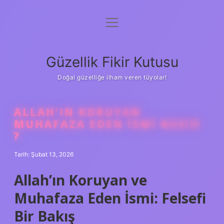
menüyü
Anasayfa
aç
Gizlilik Politikası
Güzellik Fikir Kutusu
Yasal Uyarı
Doğal güzelliğe ilham veren tüyolar!
Hakkımızda
ALLAH’IN KORUYAN
MUHAFAZA EDEN ISMI NEDIR
?
Tarih: Şubat 13, 2026
Allah’ın Koruyan ve
Muhafaza Eden İsmi: Felsefi
Bir Bakış