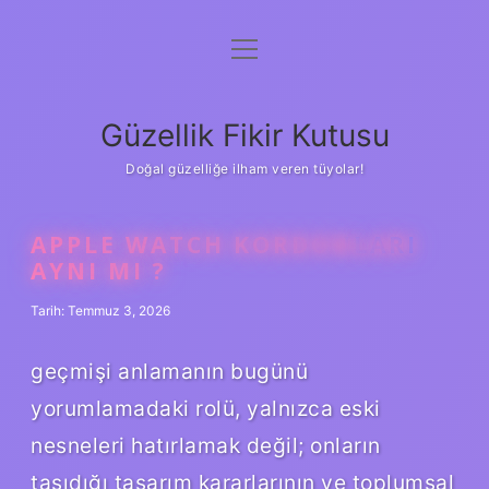
menüyü
Anasayfa
aç
Gizlilik Politikası
Güzellik Fikir Kutusu
Yasal Uyarı
Doğal güzelliğe ilham veren tüyolar!
Hakkımızda
APPLE WATCH KORDONLARI
AYNI MI ?
Tarih: Temmuz 3, 2026
geçmişi anlamanın bugünü
yorumlamadaki rolü, yalnızca eski
nesneleri hatırlamak değil; onların
taşıdığı tasarım kararlarının ve toplumsal