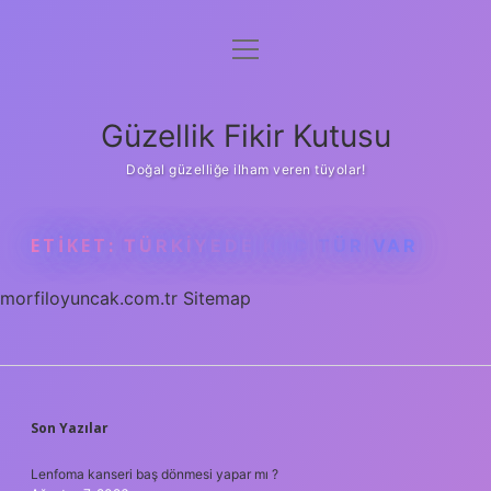
menüyü
Anasayfa
aç
Gizlilik Politikası
Güzellik Fikir Kutusu
Yasal Uyarı
Doğal güzelliğe ilham veren tüyolar!
Hakkımızda
ETIKET:
TÜRKIYEDE KAÇ TÜR VAR
morfiloyuncak.com.tr
Sitemap
SIDEBAR
Son Yazılar
Lenfoma kanseri baş dönmesi yapar mı ?