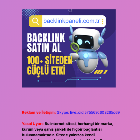
Reklam ve İletişim:
Skype: live:.cid.575569c608265c69
Yasal Uyarı:
Bu internet sitesi, herhangi bir marka,
kurum veya şahıs şirketi ile hiçbir bağlantısı
bulunmamaktadır. Sitede yalnızca kendi