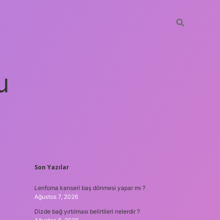
u
SIDEBAR
Son Yazılar
betci
vdcasino güncel giriş
ilbet casino
ilbet yeni giriş
Betex
Lenfoma kanseri baş dönmesi yapar mı ?
Ağustos 7, 2026
Dizde bağ yırtılması belirtileri nelerdir ?