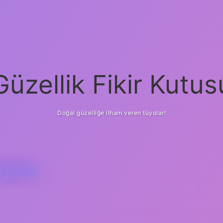
Güzellik Fikir Kutus
Doğal güzelliğe ilham veren tüyolar!
BILIRIM