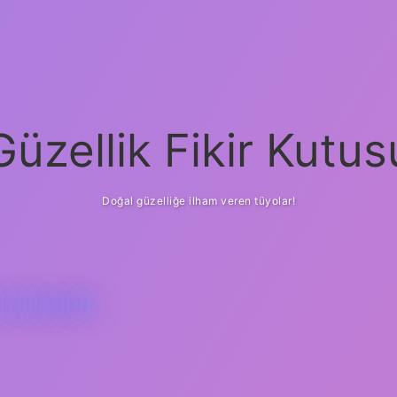
Güzellik Fikir Kutus
Doğal güzelliğe ilham veren tüyolar!
 NELERDIR