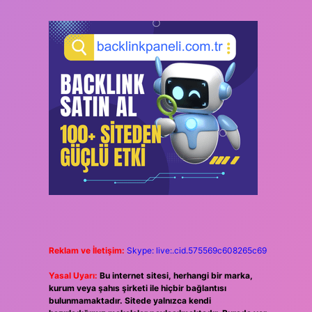
Reklam ve İletişim:
Skype: live:.cid.575569c608265c69
Yasal Uyarı:
Bu internet sitesi, herhangi bir marka,
kurum veya şahıs şirketi ile hiçbir bağlantısı
bulunmamaktadır. Sitede yalnızca kendi