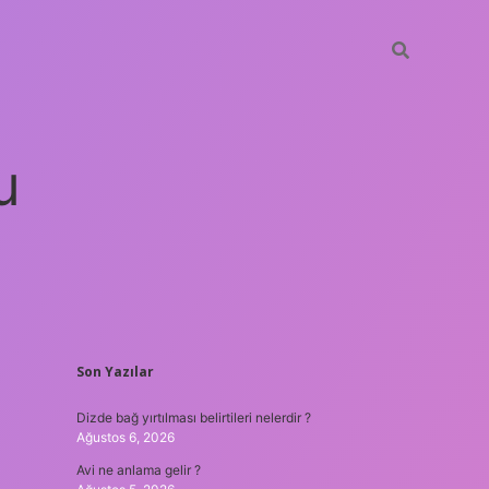
u
SIDEBAR
Son Yazılar
betci
vdcasino güncel giriş
ilbet casino
ilbet yeni giriş
Betexp
Dizde bağ yırtılması belirtileri nelerdir ?
Ağustos 6, 2026
Avi ne anlama gelir ?