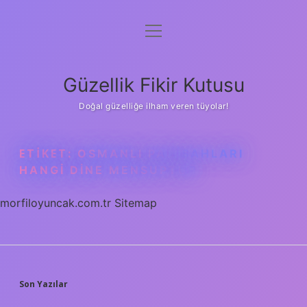
menüyü
Anasayfa
aç
Gizlilik Politikası
Güzellik Fikir Kutusu
Yasal Uyarı
Doğal güzelliğe ilham veren tüyolar!
Hakkımızda
ETIKET:
OSMANLI PADIŞAHLARI
HANGI DINE MENSUPTUR
morfiloyuncak.com.tr
Sitemap
SIDEBAR
Son Yazılar