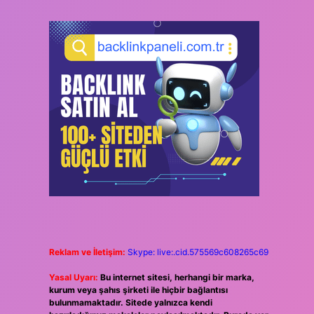
Reklam ve İletişim:
Skype: live:.cid.575569c608265c69
Yasal Uyarı:
Bu internet sitesi, herhangi bir marka,
kurum veya şahıs şirketi ile hiçbir bağlantısı
bulunmamaktadır. Sitede yalnızca kendi