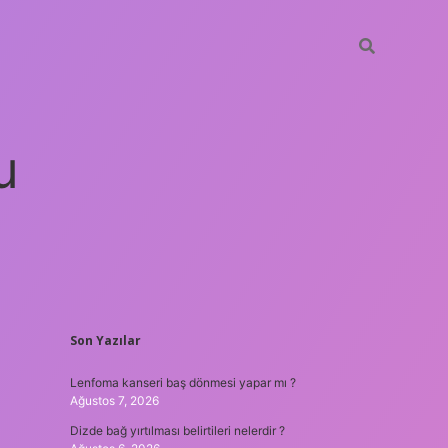
u
SIDEBAR
Son Yazılar
betci
vdcasino güncel giriş
ilbet casino
ilbet yeni giriş
Betexpe
Lenfoma kanseri baş dönmesi yapar mı ?
Ağustos 7, 2026
Dizde bağ yırtılması belirtileri nelerdir ?