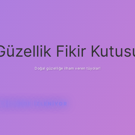
Güzellik Fikir Kutus
Doğal güzelliğe ilham veren tüyolar!
LKELERDE IZLENIYOR